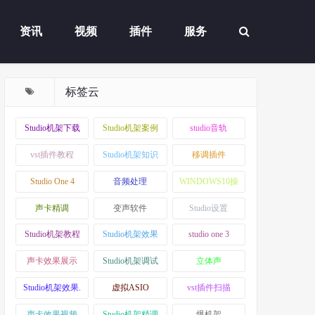
资讯
视频
插件
服务
标签云
Studio机架下载
Studio机架案例
studio音轨
vst插件教程
Studio机架知识
移调插件
Studio One 4
音频处理
WINDOWS10操
作系统
声卡精调
变声软件
Studio设置
Studio机架教程
Studio机架效果
studio one 3
声卡效果展示
Studio机架调试
立体声
Studio机架效果.
虚拟ASIO
vst插件扫描
声卡效果视频
Studio机架精调
爆机架