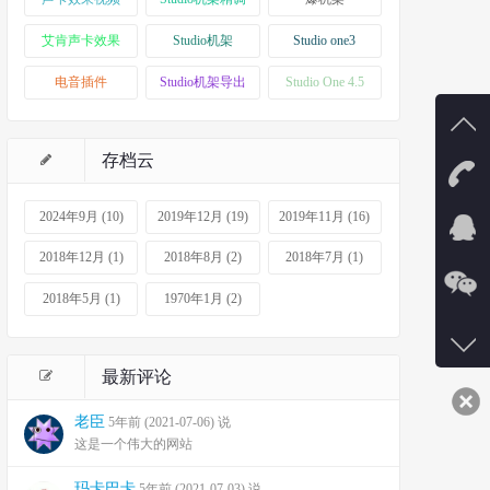
艾肯声卡效果
Studio机架
Studio one3
电音插件
Studio机架导出
Studio One 4.5
存档云
有事
2024年9月 (10)
2019年12月 (19)
2019年11月 (16)
1
2018年12月 (1)
2018年8月 (2)
2018年7月 (1)
2018年5月 (1)
1970年1月 (2)
在线
QQ13
最新评论
QQ32
老臣
5年前 (2021-07-06) 说
这是一个伟大的网站
玛卡巴卡
5年前 (2021-07-03) 说