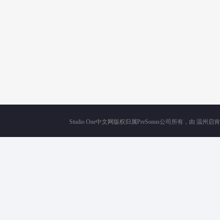
Studio One中文网版权归属PreSonus公司所有，由
温州启肯电