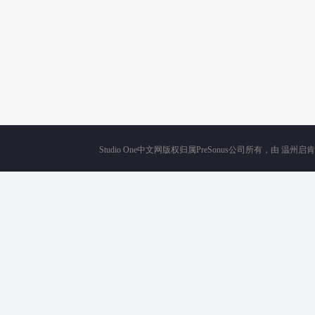
Studio One中文网版权归属PreSonus公司所有，由
温州启肯电