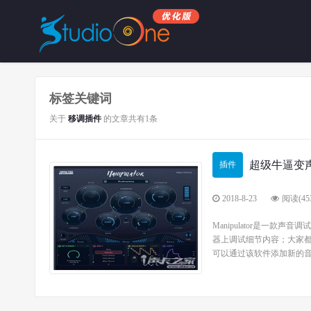
标签关键词
关于
移调插件
的文章共有1条
超级牛逼变
插件
2018-8-23
阅读(453
Manipulator是
器上调试细节内容；大家
可以通过该软件添加新的音乐